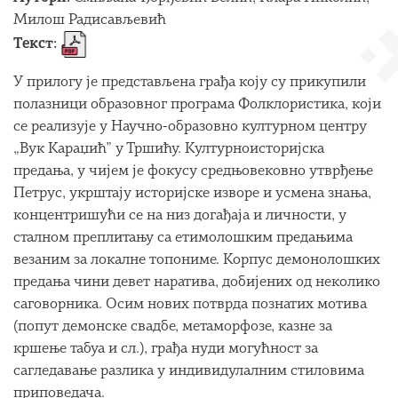
Милош Радисављевић
Текст:
У прилогу је представљена грађа коју су прикупили
полазници образовног програма Фолклористика, који
се реализује у Научно-образовно културном центру
„Вук Караџић” у Тршићу. Културноисторијска
предања, у чијем је фокусу средњовековно утврђење
Петрус, укрштају историјске изворе и усмена знања,
концентришући се на низ догађаја и личности, у
сталном преплитању са етимолошким предањима
везаним за локалне топониме. Корпус демонолошких
предања чини девет наратива, добијених од неколико
саговорника. Осим нових потврда познатих мотива
(попут демонске свадбе, метаморфозе, казне за
кршење табуа и сл.), грађа нуди могућност за
сагледавање разлика у индивидулалним стиловима
приповедача.