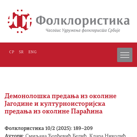
СР
SR
ENG
Демонолошка предања из околине
Јагодине и културноисторијска
предања из околине Параћина
Фолклористика 10/2 (2025): 189–209
Аутори:
Смиљана Ђорђевић Белић, Клара Николић,