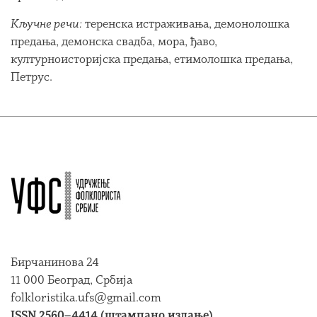
Кључне речи:
теренска истраживања, демонолошка
предања, демонска свадба, мора, ђаво,
културноисторијска предања, етимолошка предања,
Петрус.
Бирчанинова 24
11 000 Београд, Србија
folkloristika.ufs@gmail.com
ISSN 2560–4414 (штампано издање)